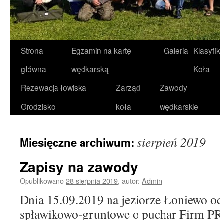
Strona
Egzamin na kartę
Galeria
Klasyfi
Przeskocz
główna
wędkarską
Koła
do
Rezewacja łowiska
Zarząd
Zawody
treści
Grodzisko
koła
wędkarskie
sierpień 2019
Miesięczne archiwum:
Zapisy na zawody
Opublikowano
28 sierpnia 2019
,
autor:
Admin
Dnia 15.09.2019 na jeziorze Łoniewo o
spławikowo-gruntowe o puchar Firm 