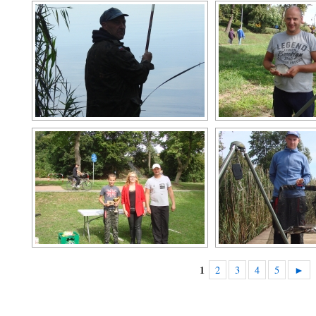
1
2
3
4
5
►