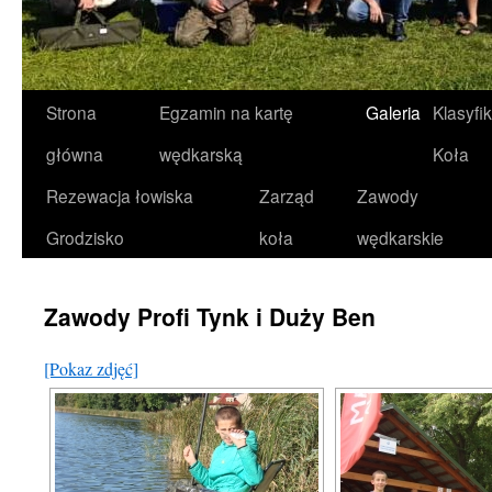
Strona
Egzamin na kartę
Galeria
Klasyfi
Przeskocz
główna
wędkarską
Koła
do
Rezewacja łowiska
Zarząd
Zawody
treści
Grodzisko
koła
wędkarskie
Zawody Profi Tynk i Duży Ben
[Pokaz zdjęć]