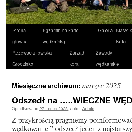
Strona
Egzamin na kartę
Galeria
Klasyfi
Przeskocz
główna
wędkarską
Koła
do
Rezewacja łowiska
Zarząd
Zawody
treści
Grodzisko
koła
wędkarskie
marzec 2025
Miesięczne archiwum:
Odszedł na …..WIECZNE WĘ
Opublikowano
27 marca 2025
,
autor:
Admin
Z przykrością pragniemy poinformować
wędkowanie ” odszedł jeden z najstarsz