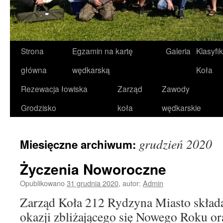
Strona
Egzamin na kartę
Galeria
Klasyfi
Przeskocz
główna
wędkarską
Koła
do
Rezewacja łowiska
Zarząd
Zawody
treści
Grodzisko
koła
wędkarskie
grudzień 2020
Miesięczne archiwum:
Życzenia Noworoczne
Opublikowano
31 grudnia 2020
,
autor:
Admin
Zarząd Koła 212 Rydzyna Miasto składa
okazji zbliżającego się Nowego Roku o