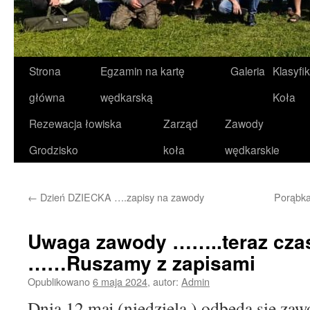
Strona
Egzamin na kartę
Galeria
Klasyfi
Przeskocz
główna
wędkarską
Koła
do
Rezewacja łowiska
Zarząd
Zawody
treści
Grodzisko
koła
wędkarskie
←
Dzień DZIECKA ….zapisy na zawody
Porąbka
Uwaga zawody ……..teraz cz
……Ruszamy z zapisami
Opublikowano
6 maja 2024
,
autor:
Admin
Dnia 12 maj (niedziela ) odbędą się za